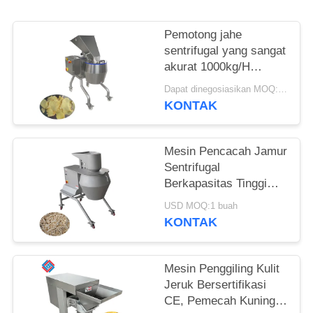
KUTIPAN
Pemotong jahe
SITEMAP
sentrifugal yang sangat
akurat 1000kg/H
dengan kepala
KEBIJAKAN
Dapat dinegosiasikan MOQ:1 buah
pemotong 12 stasiun
KONTAK
PRIVASI
untuk pengolah
makanan
Mesin Pencacah Jamur
Sentrifugal
Berkapasitas Tinggi
3000kg/Jam Dengan
USD MOQ:1 buah
Berbagai Kepala
KONTAK
Pemotong yang Dapat
Diganti
Mesin Penggiling Kulit
Jeruk Bersertifikasi
CE, Pemecah Kuning