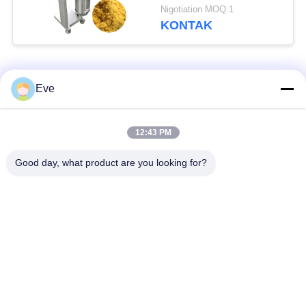
Telur, Perangkat
Nigotiation MOQ:1
Penghancur
KONTAK
Bad Request
Semua
Eve
Peralatan Pengolah
peralatan pengolahan
12:43 PM
Sayuran
buah
Good day, what product are you looking for?
Mesin Pengupas
Mesin Pemain Dadu
Buah Dan Sayur
Sayur
Mesin Pencuci Buah
Jalur Produksi Salad
Sayuran
Mesin Pengolah
Alat Pengiris Daging