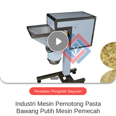
Guangzhou
Jiuying
Food
Machinery
Co.,Ltd.
All
Rights
Reserved.
RUMAH
PRODUK
PERTUNJUKAN
VR
TENTANG
KAMI
Peralatan Pengolah Sayuran
Industri Mesin Pemotong Pasta
TUR
Bawang Putih Mesin Pemecah