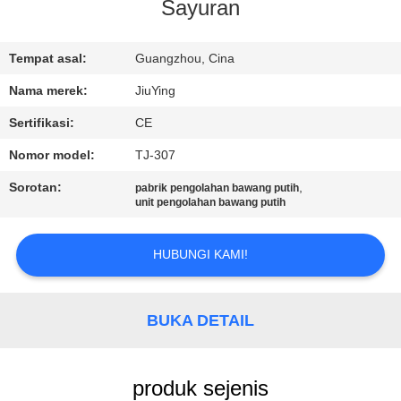
PABRIK
Sayuran
KONTROL
Tempat asal:
Guangzhou, Cina
KUALITAS
Nama merek:
JiuYing
Sertifikasi:
CE
HUBUNGI
Nomor model:
TJ-307
KAMI
Sorotan:
,
pabrik pengolahan bawang putih
unit pengolahan bawang putih
BERITA
HUBUNGI KAMI!
KASUS-
KASUS
BUKA DETAIL
MINTA
produk sejenis