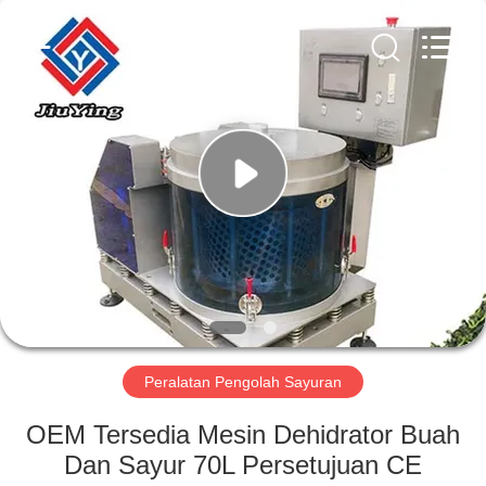
Guangzhou
Jiuying
Food
Machinery
Co.,Ltd.
All
Rights
Reserved.
RUMAH
PRODUK
PERTUNJUKAN
VR
TENTANG
KAMI
Peralatan Pengolah Sayuran
OEM Tersedia Mesin Dehidrator Buah
TUR
Dan Sayur 70L Persetujuan CE