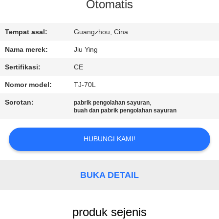
PABRIK
Otomatis
KONTROL
Tempat asal:
Guangzhou, Cina
KUALITAS
Nama merek:
Jiu Ying
Sertifikasi:
CE
HUBUNGI
Nomor model:
TJ-70L
KAMI
Sorotan:
,
pabrik pengolahan sayuran
buah dan pabrik pengolahan sayuran
BERITA
HUBUNGI KAMI!
KASUS-
KASUS
BUKA DETAIL
MINTA
produk sejenis