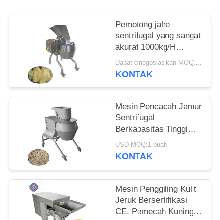
KUTIPAN
Pemotong jahe
SITEMAP
sentrifugal yang sangat
akurat 1000kg/H
dengan kepala
KEBIJAKAN
Dapat dinegosiasikan MOQ:1 buah
pemotong 12 stasiun
KONTAK
PRIVASI
untuk pengolah
makanan
Mesin Pencacah Jamur
Sentrifugal
Berkapasitas Tinggi
3000kg/Jam Dengan
USD MOQ:1 buah
Berbagai Kepala
KONTAK
Pemotong yang Dapat
Diganti
Mesin Penggiling Kulit
Jeruk Bersertifikasi
CE, Pemecah Kuning