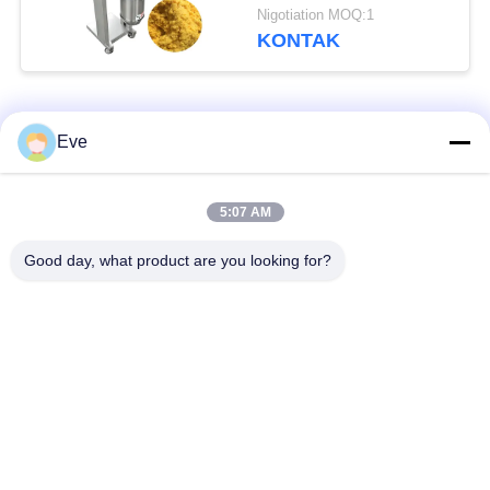
Telur, Perangkat
Nigotiation MOQ:1
Penghancur
KONTAK
Bad Request
Semua
Eve
Peralatan Pengolah
peralatan pengolahan
5:07 AM
Sayuran
buah
Good day, what product are you looking for?
Mesin Pengupas
Mesin Pemain Dadu
Buah Dan Sayur
Sayur
Mesin Pencuci Buah
Jalur Produksi Salad
Sayuran
Mesin Pengolah
Alat Pengiris Daging