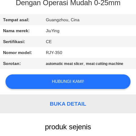
PABRIK
Dengan Operasi Mudah 0-25mm
KONTROL
Tempat asal:
Guangzhou, Cina
KUALITAS
Nama merek:
JiuYing
Sertifikasi:
CE
HUBUNGI
Nomor model:
RJY-350
KAMI
Sorotan:
,
automatic meat slicer
meat cutting machine
BERITA
HUBUNGI KAMI!
KASUS-
BUKA DETAIL
KASUS
produk sejenis
MINTA