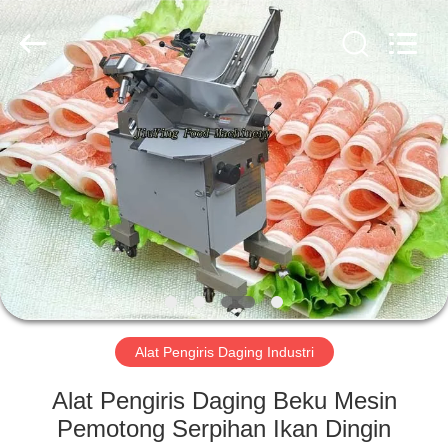
Guangzhou
Jiuying
Food
Machinery
Co.,Ltd.
All
Rights
Reserved.
RUMAH
PRODUK
PERTUNJUKAN
VR
TENTANG
KAMI
Alat Pengiris Daging Industri
Alat Pengiris Daging Beku Mesin
TUR
Pemotong Serpihan Ikan Dingin