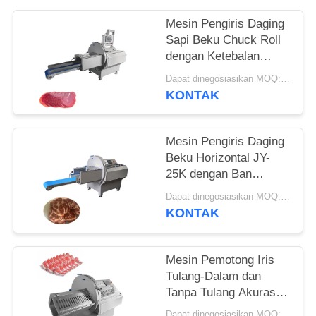
KUTIPAN
Mesin Pengiris Daging
Sapi Beku Chuck Roll
SITEMAP
dengan Ketebalan
Irisan yang Dapat
Dapat dinegosiasikan MOQ:1 buah
KEBIJAKAN
Disesuaikan 0.5-30mm
KONTAK
PRIVASI
Mesin Pengiris Daging
Beku Horizontal JY-
25K dengan Ban
Berjalan Pengeluaran
Dapat dinegosiasikan MOQ:1 buah
untuk Perusahaan
KONTAK
Pengolahan Makanan
Mesin Pemotong Iris
Tulang-Dalam dan
Tanpa Tulang Akurasi
Tinggi untuk Daging
Dapat dinegosiasikan MOQ:1 unit