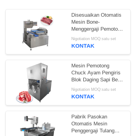
KUTIPAN
Disesuaikan Otomatis
SITEMAP
Mesin Bone-
Menggergaji Pemotong
Daging Slicer Slicing
KEBIJAKAN
Nigotiation MOQ:satu set
Babi
KONTAK
PRIVASI
Mesin Pemotong
Chuck Ayam Pengiris
Blok Daging Sapi Beku
yang Disesuaikan
Nigotiation MOQ:satu set
Dengan 8 Buah Pisau
KONTAK
Pabrik Pasokan
Otomatis Mesin
Penggergaji Tulang