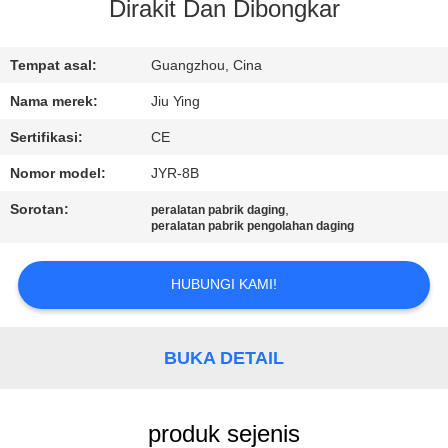
PABRIK
Dirakit Dan Dibongkar
KONTROL
Tempat asal:
Guangzhou, Cina
KUALITAS
Nama merek:
Jiu Ying
Sertifikasi:
CE
HUBUNGI
Nomor model:
JYR-8B
KAMI
Sorotan:
,
peralatan pabrik daging
peralatan pabrik pengolahan daging
BERITA
HUBUNGI KAMI!
KASUS-
KASUS
BUKA DETAIL
MINTA
produk sejenis