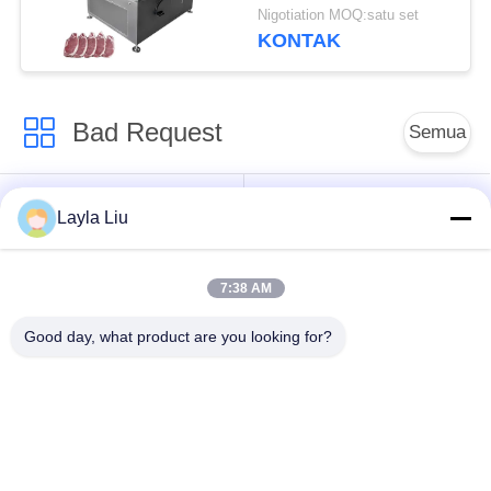
Dingin Pengiris Daging
Nigotiation MOQ:satu set
Sapi Pengiris Daging
KONTAK
Babi
Bad Request
Semua
Peralatan Pengolah
peralatan pengolahan
Layla Liu
Sayuran
buah
7:38 AM
Mesin Pengupas
Mesin Pemain Dadu
Buah Dan Sayur
Sayur
Good day, what product are you looking for?
Mesin Pencuci Buah
Jalur Produksi Salad
Sayuran
Mesin Pengolah
Alat Pengiris Daging