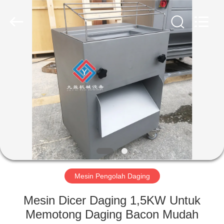
Guangzhou
Jiuying
Food
Machinery
Co.,Ltd.
All
Rights
Reserved.
RUMAH
PRODUK
PERTUNJUKAN
VR
TENTANG
KAMI
Mesin Pengolah Daging
Mesin Dicer Daging 1,5KW Untuk
TUR
Memotong Daging Bacon Mudah