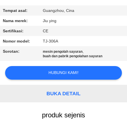
PABRIK
Tempat asal:
Guangzhou, Cina
KONTROL
Nama merek:
Jiu ying
KUALITAS
Sertifikasi:
CE
Nomor model:
TJ-306A
HUBUNGI
Sorotan:
,
mesin pengolah sayuran
KAMI
buah dan pabrik pengolahan sayuran
BERITA
HUBUNGI KAMI!
KASUS-
BUKA DETAIL
KASUS
produk sejenis
MINTA