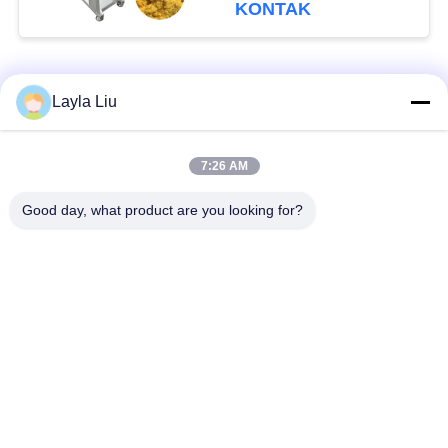
Penghancur
KONTAK
Bad Request
Semua
Layla Liu
Peralatan Pengolah
peralatan pengolahan
7:26 AM
Sayuran
buah
Good day, what product are you looking for?
Mesin Pengupas
Mesin Pemain Dadu
Buah Dan Sayur
Sayur
Mesin Pencuci Buah
Jalur Produksi Salad
Sayuran
Mesin Pengolah
Alat Pengiris Daging
Daging
Industri