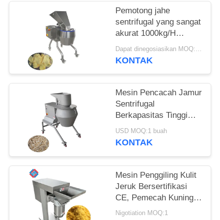
KUTIPAN
Pemotong jahe
sentrifugal yang sangat
SITEMAP
akurat 1000kg/H
dengan kepala
Dapat dinegosiasikan MOQ:1 buah
pemotong 12 stasiun
KONTAK
KEBIJAKAN
untuk pengolah
PRIVASI
makanan
Mesin Pencacah Jamur
Sentrifugal
Berkapasitas Tinggi
3000kg/Jam Dengan
USD MOQ:1 buah
Berbagai Kepala
KONTAK
Pemotong yang Dapat
Diganti
Mesin Penggiling Kulit
Jeruk Bersertifikasi
CE, Pemecah Kuning
Telur, Perangkat
Nigotiation MOQ:1