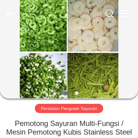
Guangzhou
Jiuying
Food
Machinery
Co.,Ltd.
All
Rights
Reserved.
RUMAH
PRODUK
PERTUNJUKAN
VR
TENTANG
KAMI
Peralatan Pengolah Sayuran
Pemotong Sayuran Multi-Fungsi /
TUR
Mesin Pemotong Kubis Stainless Steel