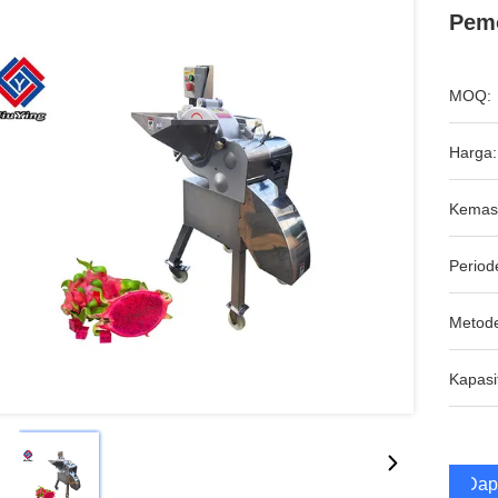
Pem
MOQ:
Harga:
Kemas
Period
Metod
Kapasi
Dap