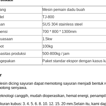
ang
Mesin pemain dadu buah
el
TJ-800
han
SUS 304 stainless steel
ensi
700 * 800 * 1300mm
uasaan
1.5kw
ot
100kg
asitas produksi
500-800kg / jam
ngepakan
Paket standar ekspor dengan kasus k
r
Mesin dicing sayuran dapat memotong sayuran menjadi bentuk re
otong senyawa.
Teknologi canggih, mudah dioperasikan, hemat energi, penampi
Ukuran kubus: 3. 4. 5. 6. 8. 10. 12. 15. 20 mm.Selain itu, kami