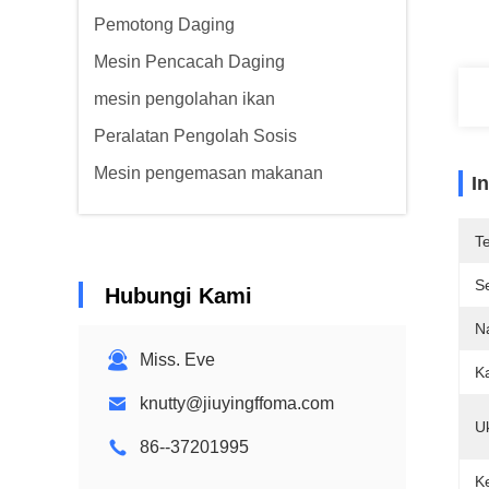
Pemotong Daging
Mesin Pencacah Daging
mesin pengolahan ikan
Peralatan Pengolah Sosis
Mesin pengemasan makanan
I
T
Se
Hubungi Kami
N
Miss. Eve
K
knutty@jiuyingffoma.com
U
86--37201995
K