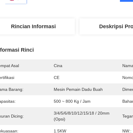
Rincian Informasi
Deskripsi Pr
nformasi Rinci
empat Asal
Cina
Nama
rtifikasi
CE
Nomo
ama Barang:
Mesin Pemain Dadu Buah
Dimen
apasitas:
500 ~ 800 Kg / Jam
Baha
3/4/5/6/8/10/12/15/18 / 20mm 
kuran Dicing:
Tega
(opsi)
ekuasaan:
1.5KW
NW::