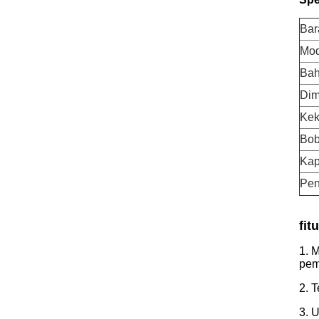
Bar
Mod
Ba
Dim
Kek
Bob
Kap
Pe
fitu
1. 
pem
2. 
3. 