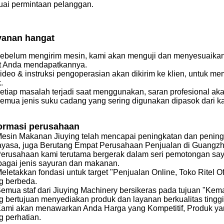
uai permintaan pelanggan.
yanan hangat
Sebelum mengirim mesin, kami akan menguji dan menyesuaika
t Anda mendapatkannya.
Video & instruksi pengoperasian akan dikirim ke klien, untuk
.
Setiap masalah terjadi saat menggunakan, saran profesional aka
Semua jenis suku cadang yang sering digunakan dipasok dari k
formasi perusahaan
esin Makanan Jiuying telah mencapai peningkatan dan penin
ayasa, juga Berutang Empat Perusahaan Penjualan di Guangzh
erusahaan kami terutama bergerak dalam seri pemotongan sayu
bagai jenis sayuran dan makanan.
eletakkan fondasi untuk target "Penjualan Online, Toko Ritel 
g berbeda.
emua staf dari Jiuying Machinery bersikeras pada tujuan "Kema
g bertujuan menyediakan produk dan layanan berkualitas tingg
ami akan menawarkan Anda Harga yang Kompetitif, Produk yan
g perhatian.