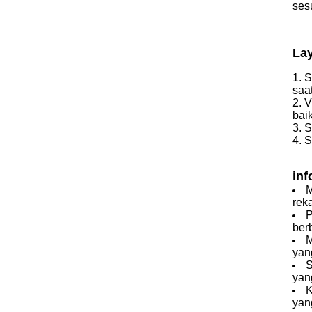
ses
La
1. 
saa
2. 
baik
3. 
4. 
in
M
rek
P
ber
M
yan
S
yan
K
yan