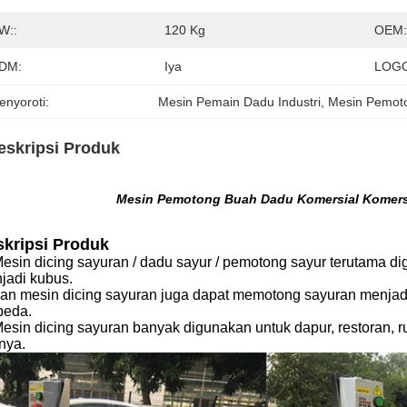
W::
120 Kg
OEM:
DM:
Iya
LOGO
enyoroti:
Mesin Pemain Dadu Industri
, 
Mesin Pemot
eskripsi Produk
Mesin Pemotong Buah Dadu Komersial Komersi
kripsi Produk
esin dicing sayuran / dadu sayur / pemotong sayur terutama 
jadi kubus.
an mesin dicing sayuran juga dapat memotong sayuran menjadi
beda.
esin dicing sayuran banyak digunakan untuk dapur, restoran, 
nya.