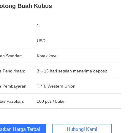
otong Buah Kubus
1
USD
an Standar:
Kotak kayu
e Pengiriman:
3 ~ 15 hari setelah menerima deposit
e Pembayaran:
T / T, Western Union
tas Pasokan:
100 pcs / bulan
atkan Harga Terbaik
Hubungi Kami