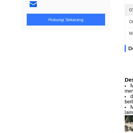
G
Hubungi Sekarang
O
M
D
Des
M
men
d
ber
M
lain