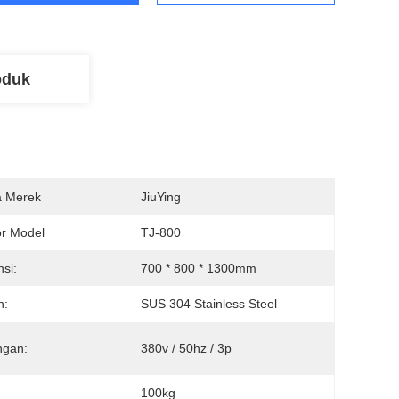
oduk
 Merek
JiuYing
r Model
TJ-800
si:
700 * 800 * 1300mm
n:
SUS 304 Stainless Steel
ngan:
380v / 50hz / 3p
100kg