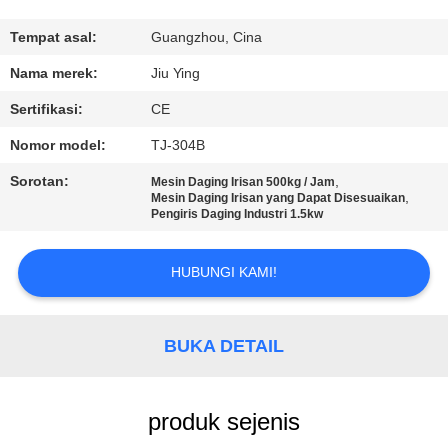
PABRIK
Tempat asal:
Guangzhou, Cina
KONTROL
Nama merek:
Jiu Ying
KUALITAS
Sertifikasi:
CE
Nomor model:
TJ-304B
HUBUNGI
Sorotan:
,
Mesin Daging Irisan 500kg / Jam
KAMI
,
Mesin Daging Irisan yang Dapat Disesuaikan
Pengiris Daging Industri 1.5kw
BERITA
HUBUNGI KAMI!
KASUS-
BUKA DETAIL
KASUS
MINTA
produk sejenis