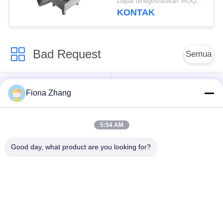
Dapat dinegosiasikan MOQ:1 unit
Beku dengan Layar
KONTAK
Sentuh yang Mudah
Digunakan
Bad Request
Semua
Peralatan Pengolah
peralatan pengolahan
Fiona Zhang
Sayuran
buah
5:54 AM
Mesin Pengupas
Mesin Pemain Dadu
Buah Dan Sayur
Sayur
Good day, what product are you looking for?
Mesin Pencuci Buah
Jalur Produksi Salad
Sayuran
Mesin Pengolah
Alat Pengiris Daging
Daging
Industri