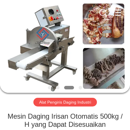
Guangzhou
Jiuying
Food
Machinery
Co.,Ltd.
All
Rights
Reserved.
RUMAH
PRODUK
PERTUNJUKAN
VR
TENTANG
KAMI
Alat Pengiris Daging Industri
Mesin Daging Irisan Otomatis 500kg /
TUR
H yang Dapat Disesuaikan