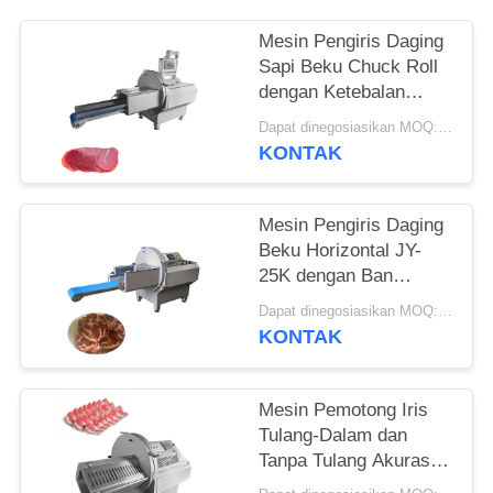
KUTIPAN
Mesin Pengiris Daging
Sapi Beku Chuck Roll
SITEMAP
dengan Ketebalan
Irisan yang Dapat
Dapat dinegosiasikan MOQ:1 buah
KEBIJAKAN
Disesuaikan 0.5-30mm
KONTAK
PRIVASI
Mesin Pengiris Daging
Beku Horizontal JY-
25K dengan Ban
Berjalan Pengeluaran
Dapat dinegosiasikan MOQ:1 buah
untuk Perusahaan
KONTAK
Pengolahan Makanan
Mesin Pemotong Iris
Tulang-Dalam dan
Tanpa Tulang Akurasi
Tinggi untuk Daging