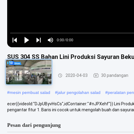
Loaded
:
0%
0:00
/
0:00
Play
Play
Play
Mute
Current
Duration
next
next
SUS 304 SS Bahan Lini Produksi Sayuran Beku
Time
Jalur Produksi Salad
2020-04-03
30 pandangan
#
mesin pembuat salad
#
jalur pengolahan salad
#
peralatan pe
ecer({videoId:"DJpUByvHsCs",idContainer:"#nJPXehf"}) Lini Pro
pengantar fitur 1. Baris ini cocok untuk mengolah buah dan sayuran 
Pesan dari pengunjung