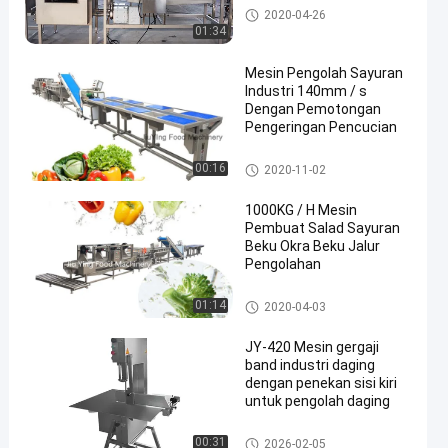
Jalur Produksi Salad
2020-04-26
01:34
Mesin Pengolah Sayuran
Industri 140mm / s
Dengan Pemotongan
Pengeringan Pencucian
en
Jalur Produksi Salad
00:16
2020-11-02
1000KG / H Mesin
Pembuat Salad Sayuran
Beku Okra Beku Jalur
Pengolahan
Jalur Produksi Salad
01:14
2020-04-03
JY-420 Mesin gergaji
band industri daging
dengan penekan sisi kiri
untuk pengolah daging
Gergaji pita daging
00:31
2026-02-05