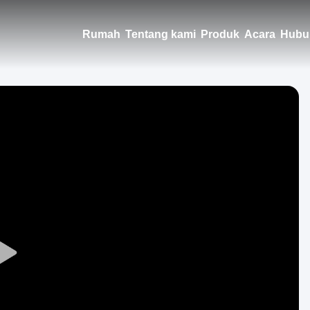
Rumah
Tentang kami
Produk
Acara
Hubu
Play
Video