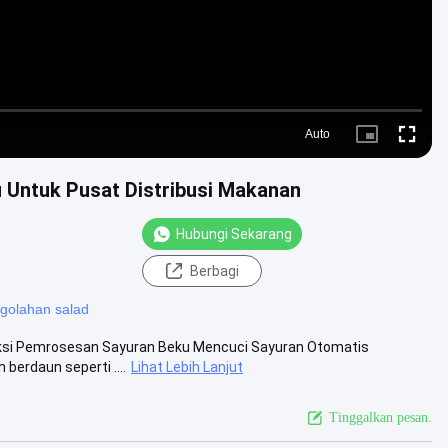
Auto
Picture-
Fullscre
in-
Picture
 Untuk Pusat Distribusi Makanan
Hubungi Sekarang
Berbagi
ngolahan salad
duksi Pemrosesan Sayuran Beku Mencuci Sayuran Otomatis
berdaun seperti ....
Lihat Lebih Lanjut
Tinggalkan pesan.