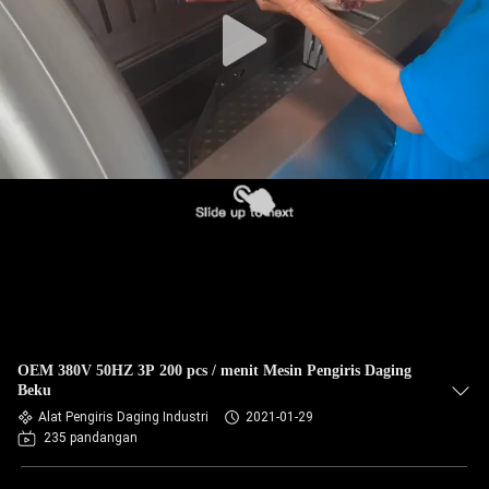
PABRIK
KONTROL
KUALITAS
HUBUNGI
KAMI
BERITA
KASUS-
OEM 380V 50HZ 3P 200 pcs / menit Mesin Pengiris Daging
KASUS
Beku
Alat Pengiris Daging Industri
2021-01-29
235 pandangan
MINTA