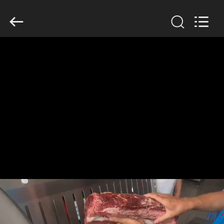
Guangzhou
Jiuying
Food
Machinery
Co.,Ltd.
All
Rights
Reserved.
RUMAH
PRODUK
PERTUNJUKAN
VR
TENTANG
KAMI
TUR